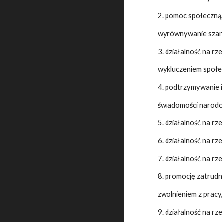
2. pomoc społeczną,
wyrównywanie szans
3. działalność na rz
wykluczeniem społ
4. podtrzymywanie i
świadomości narodow
5. działalność na r
6. działalność na rz
7. działalność na r
8. promocję zatrudn
zwolnieniem z pracy
9. działalność na r