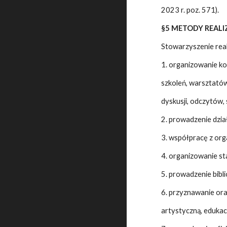
2023 r. poz. 571).
§5 METODY REAL
Stowarzyszenie real
1. organizowanie k
szkoleń, warsztató
dyskusji, odczytów,
2. prowadzenie dzia
3. współpracę z org
4. organizowanie s
5. prowadzenie bibl
6. przyznawanie ora
artystyczną, eduka