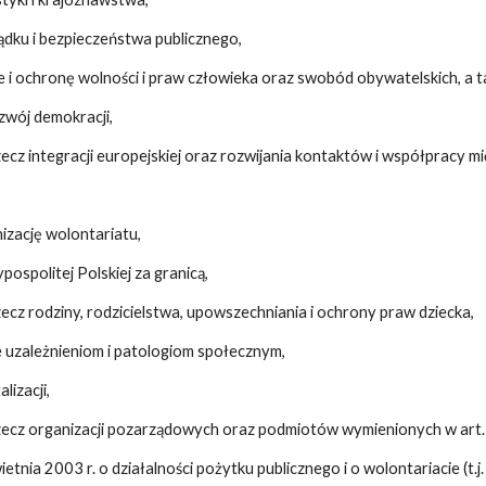
ądku i bezpieczeństwa publicznego,
 i ochronę wolności i praw człowieka oraz swobód obywatelskich, a t
wój demokracji,
zecz integracji europejskiej oraz rozwijania kontaktów i współpracy m
nizację wolontariatu,
ospolitej Polskiej za granicą,
zecz rodziny, rodzicielstwa, upowszechniania i ochrony praw dziecka,
e uzależnieniom i patologiom społecznym,
lizacji,
rzecz organizacji pozarządowych oraz podmiotów wymienionych w art.
etnia 2003 r. o działalności pożytku publicznego i o wolontariacie (t.j. 