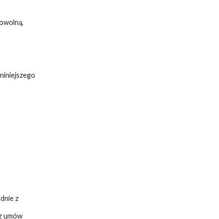
owolną,
niniejszego
dnie z
 z umów