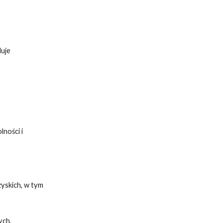
duje
ności i
yskich, w tym
ych,