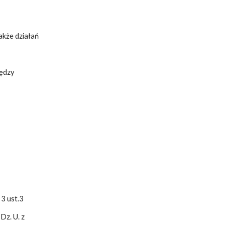
akże działań
iędzy
 3 ust.3
Dz. U. z