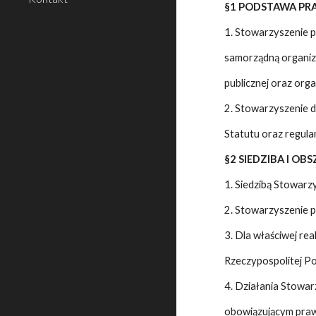
§1 PODSTAWA P
1. Stowarzyszenie 
samorządną organiza
publicznej oraz org
2. Stowarzyszenie 
Statutu oraz regul
§2 SIEDZIBA I O
1. Siedzibą Stowarz
2. Stowarzyszenie p
3. Dla właściwej re
Rzeczypospolitej Pol
4. Działania Stowar
obowiązującym praw