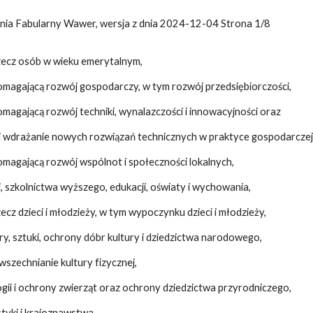
nia Fabularny Wawer, wersja z dnia 2024-12-04 Strona 1/8
rzecz osób w wieku emerytalnym,
omagającą rozwój gospodarczy, w tym rozwój przedsiębiorczości,
omagającą rozwój techniki, wynalazczości i innowacyjności oraz
i wdrażanie nowych rozwiązań technicznych w praktyce gospodarczej
omagającą rozwój wspólnot i społeczności lokalnych,
i, szkolnictwa wyższego, edukacji, oświaty i wychowania,
zecz dzieci i młodzieży, w tym wypoczynku dzieci i młodzieży,
ry, sztuki, ochrony dóbr kultury i dziedzictwa narodowego,
wszechnianie kultury fizycznej,
ogii i ochrony zwierząt oraz ochrony dziedzictwa przyrodniczego,
styki i krajoznawstwa,