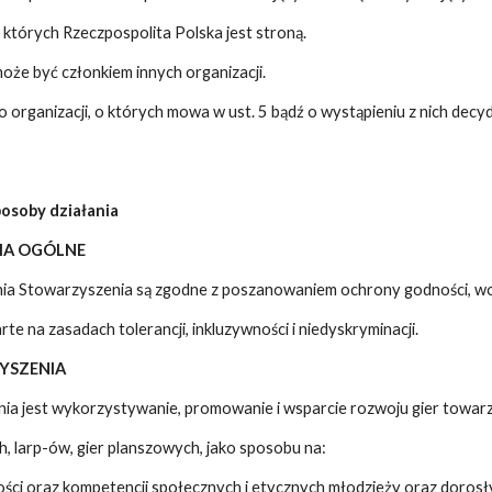
tórych Rzeczpospolita Polska jest stroną.
oże być członkiem innych organizacji.
o organizacji, o których mowa w ust. 5 bądź o wystąpieniu z nich decy
sposoby działania
IA OGÓLNE
nia Stowarzyszenia są zgodne z poszanowaniem ochrony godności, wol
te na zasadach tolerancji, inkluzywności i niedyskryminacji.
ZYSZENIA
ia jest wykorzystywanie, promowanie i wsparcie rozwoju gier towarz
ch, larp-ów, gier planszowych, jako sposobu na:
ści oraz kompetencji społecznych i etycznych młodzieży oraz dorosł