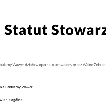
ip to main content
Skip to navigat
Statut Stowar
bularny Wawer działa w oparciu o uchwalony przez Walne Zebran
enia Fabularny Wawer
owienia ogólne