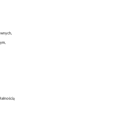
ywnych,
wym,
łalnością