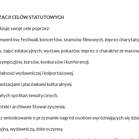
IZACJI CELÓW STATUTOWYCH
izuje swoje cele poprzez:
onwentów, festiwali, koncertów, seansów filmowych, imprez charytat
w, zajęć edukacyjnych, wystaw, pokazów, imprez o charakterze maso
 sympozjów, kursów, konkursów i konferencji,
łalności wydawniczej i kolportażowej,
anizacjami i placówkami kulturalnymi,
tałych spotkań tematycznych,
ioteki i archiwum Stowarzyszenia,
z wnioskowanie o przyznanie nagród osobom wyróżniających się dzia
cyjną, wydawniczą, dobroczynną