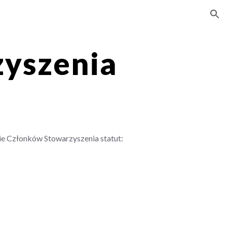
ion
zyszenia
ie Członków Stowarzyszenia statut: