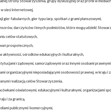
jalnej strony Stowarzyszenia, grupy dyskusyjnej oraz profili w mediac
w sieci internetowej,
ji gier fabularnych, gier typu larp, spotkań z grami planszowymi,
onsorów, darczyńców i innych podmiotów, które mogą udzielić Stowar
niu celów statutowych,
wań prospołecznych,
w aktywności, ośrodków edukacyjnych i kulturalnych,
nstytucjami rządowymi, samorządowymi oraz innymi osobami prawnymi 
kami organizacyjnymi nieposiadającymi osobowości prawnej, w kraju i z
anymi realizacją celów Stowarzyszenia,
acówkami oświatowymi, edukacyjnymi i kulturalnymi, organizacjami spo
ju i za granicą,
diami publicznymi i komercyjnymi,