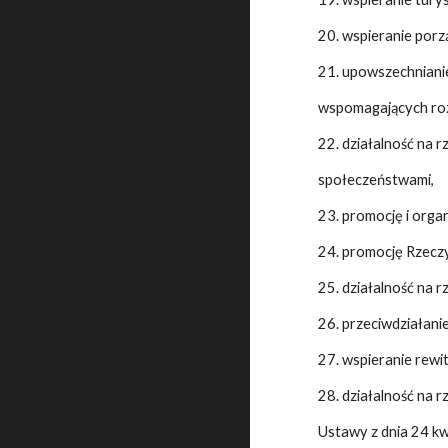
20. wspieranie porz
21. upowszechnianie
wspomagających roz
22. działalność na r
społeczeństwami,
23. promocję i orga
24. promocję Rzeczyp
25. działalność na r
26. przeciwdziałani
27. wspieranie rewita
28. działalność na 
Ustawy z dnia 24 kwi