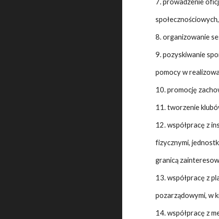
7. prowadzenie ofic
społecznościowych, 
8. organizowanie ses
9. pozyskiwanie sp
pomocy w realizowa
10. promocję zacho
11. tworzenie klubó
12. współpracę z i
fizycznymi, jednost
granicą zainteresow
13. współpracę z pl
pozarządowymi, w kra
14. współpracę z me