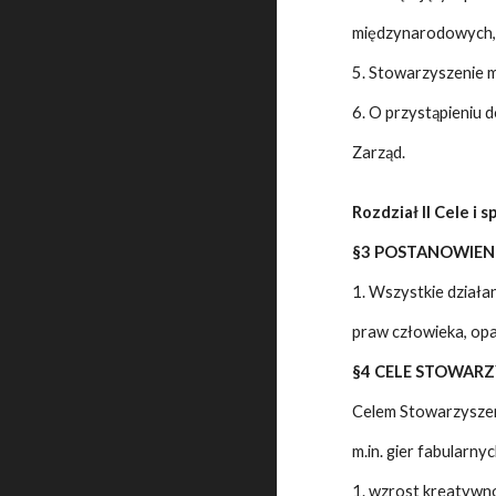
międzynarodowych, k
5. Stowarzyszenie m
6. O przystąpieniu d
Zarząd.
Rozdział II Cele i 
§3 POSTANOWIEN
1. Wszystkie działa
praw człowieka, opar
§4 CELE STOWAR
Celem Stowarzyszen
m.in. gier fabularny
1. wzrost kreatywno