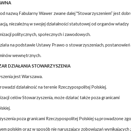
RAWNA
pod nazwą Fabularny Wawer zwane dalej "Stowarzyszeniem” jest dobr
cją, niezależną w swojej działalności statutowej od organów władzy
anizacji politycznych, społecznych i zawodowych.
działa na podstawie Ustawy Prawo o stowarzyszeniach, postanowień 
aminów wewnętrznych.
BSZAR DZIAŁANIA STOWARZYSZENIA
yszenia jest Warszawa.
rowadzi działalność na terenie Rzeczypospolitej Polskiej.
alizacji celów Stowarzyszenia, może działać także poza granicami
skiej.
zyszenia poza granicami Rzeczypospolitej Polskiej są prowadzone zgo
em polskim oraz w sposób nie naruszający zobowiązań wynikających