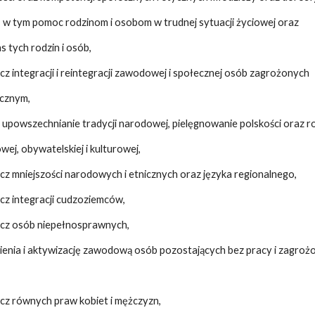
 w tym pomoc rodzinom i osobom w trudnej sytuacji życiowej oraz
 tych rodzin i osób,
ecz integracji i reintegracji zawodowej i społecznej osób zagrożonych
ecznym,
 upowszechnianie tradycji narodowej, pielęgnowanie polskości oraz r
ej, obywatelskiej i kulturowej,
zecz mniejszości narodowych i etnicznych oraz języka regionalnego,
ecz integracji cudzoziemców,
zecz osób niepełnosprawnych,
ienia i aktywizację zawodową osób pozostających bez pracy i zagroż
,
zecz równych praw kobiet i mężczyzn,